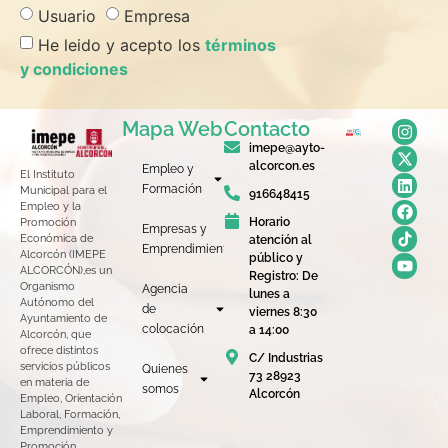
Usuario
Empresa
He leido y acepto los
términos
y condiciones
Mapa Web
Contacto
imepe@ayto-
alcorcon.es
Empleo y
El Instituto
Formación
Municipal para el
916648415
Empleo y la
Horario
Promoción
Empresas y
Económica de
atención al
Emprendimiento
Alcorcón (IMEPE
público y
ALCORCÓN),es un
Registro: De
Organismo
Agencia
lunes a
Autónomo del
de
viernes 8:30
Ayuntamiento de
colocación
a 14:00
Alcorcón, que
ofrece distintos
C/ Industrias
servicios públicos
Quienes
73 28923
en materia de
somos
Alcorcón
Empleo, Orientación
Laboral, Formación,
Emprendimiento y
Promoción