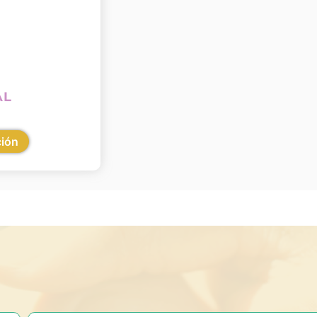
AL
ción