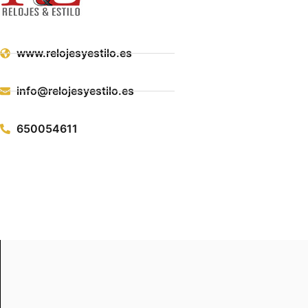
www.relojesyestilo.es
info@relojesyestilo.es
650054611