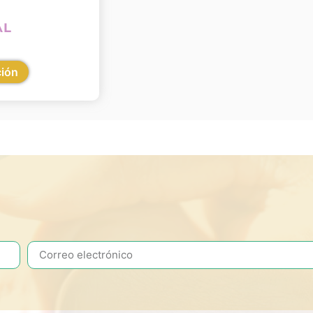
AL
ción