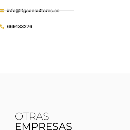
info@lfgconsultores.es
669133276
OTRAS
EMPRESAS