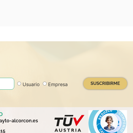
SUSCRIBIRME
Usuario
Empresa
o
yto-alcorcon.es
415