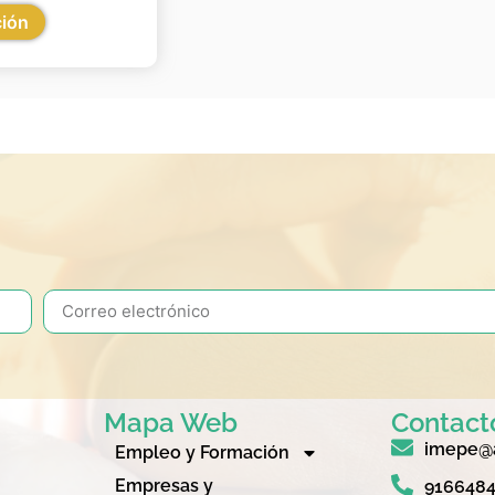
ción
Mapa Web
Contact
imepe@a
Empleo y Formación
Empresas y
916648