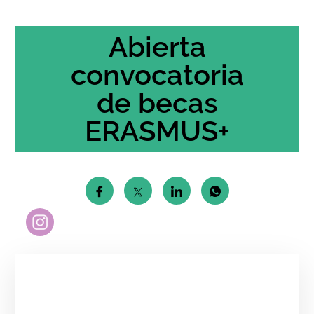
Abierta
convocatoria
de becas
ERASMUS+