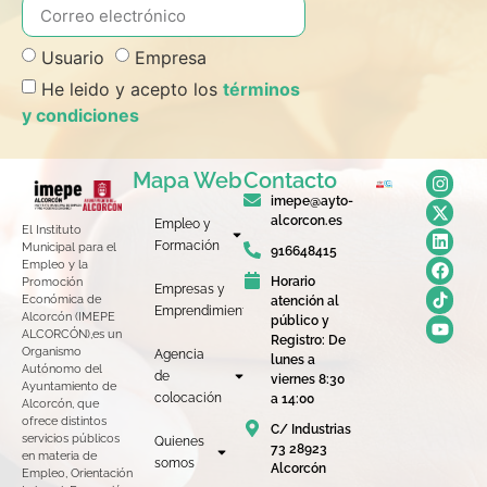
Usuario
Empresa
He leido y acepto los
términos
y condiciones
Mapa Web
Contacto
imepe@ayto-
alcorcon.es
Empleo y
El Instituto
Formación
Municipal para el
916648415
Empleo y la
Horario
Promoción
Empresas y
Económica de
atención al
Emprendimiento
Alcorcón (IMEPE
público y
ALCORCÓN),es un
Registro: De
Organismo
Agencia
lunes a
Autónomo del
de
viernes 8:30
Ayuntamiento de
colocación
a 14:00
Alcorcón, que
ofrece distintos
C/ Industrias
servicios públicos
Quienes
73 28923
en materia de
somos
Alcorcón
Empleo, Orientación