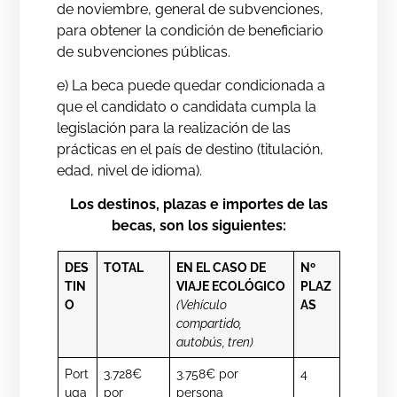
de noviembre, general de subvenciones,
para obtener la condición de beneficiario
de subvenciones públicas.
e) La beca puede quedar condicionada a
que el candidato o candidata cumpla la
legislación para la realización de las
prácticas en el país de destino (titulación,
edad, nivel de idioma).
Los destinos, plazas e importes de las
becas, son los siguientes:
DES
TOTAL
EN EL CASO DE
Nº
TIN
VIAJE ECOLÓGICO
PLAZ
O
(Vehículo
AS
compartido,
autobús, tren)
Port
3.728€
3.758€ por
4
uga
por
persona