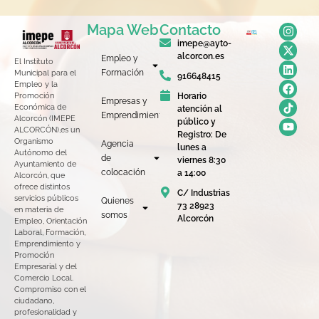
Mapa Web
Contacto
imepe@ayto-
alcorcon.es
Empleo y
El Instituto
Formación
Municipal para el
916648415
Empleo y la
Horario
Promoción
Empresas y
Económica de
atención al
Emprendimiento
Alcorcón (IMEPE
público y
ALCORCÓN),es un
Registro: De
Organismo
Agencia
lunes a
Autónomo del
de
viernes 8:30
Ayuntamiento de
colocación
a 14:00
Alcorcón, que
ofrece distintos
C/ Industrias
servicios públicos
Quienes
73 28923
en materia de
somos
Alcorcón
Empleo, Orientación
Laboral, Formación,
Emprendimiento y
Promoción
Empresarial y del
Comercio Local.
Compromiso con el
ciudadano,
profesionalidad y