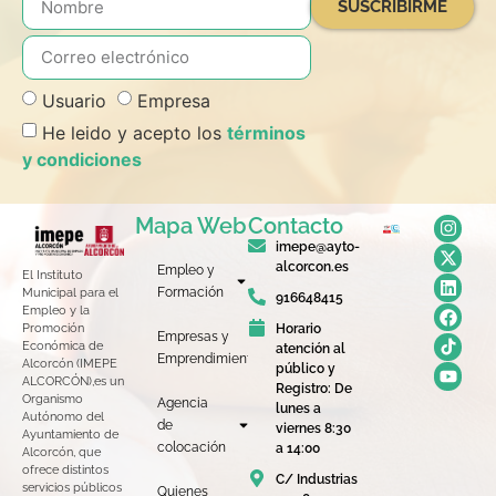
SUSCRIBIRME
Usuario
Empresa
He leido y acepto los
términos
y condiciones
Mapa Web
Contacto
imepe@ayto-
alcorcon.es
Empleo y
El Instituto
Formación
Municipal para el
916648415
Empleo y la
Horario
Promoción
Empresas y
Económica de
atención al
Emprendimiento
Alcorcón (IMEPE
público y
ALCORCÓN),es un
Registro: De
Organismo
Agencia
lunes a
Autónomo del
de
viernes 8:30
Ayuntamiento de
colocación
a 14:00
Alcorcón, que
ofrece distintos
C/ Industrias
servicios públicos
Quienes