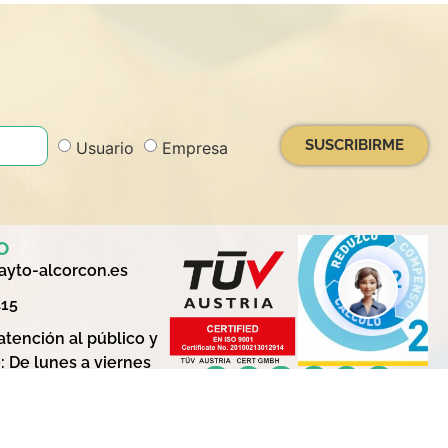
SUSCRIBIRME
Usuario
Empresa
o
yto-alcorcon.es
415
atención al público y
: De lunes a viernes
4:00
trias 73 28923
n