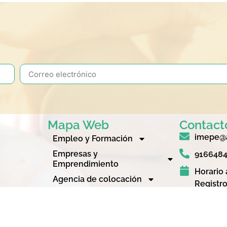
Mapa Web
Contact
imepe@a
Empleo y Formación
Empresas y
916648
Emprendimiento
Horario 
Agencia de colocación
Registro
Quienes somos
8:30 a 1
corcón (IMEPE
n, que ofrece
C/ Indus
, Formación,
Alcorcó
promiso con el