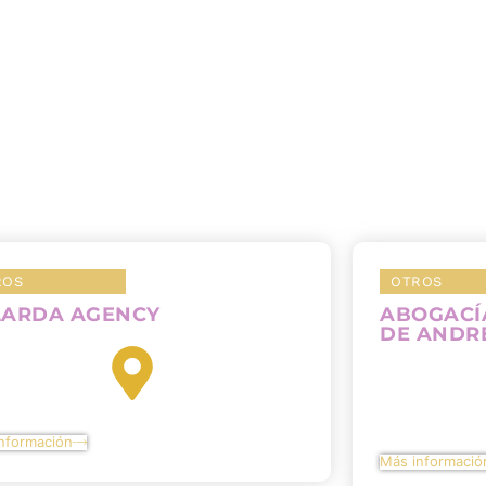
ROS
OTROS
LARDA AGENCY
ABOGACÍ
DE ANDR
nformación
Más informació