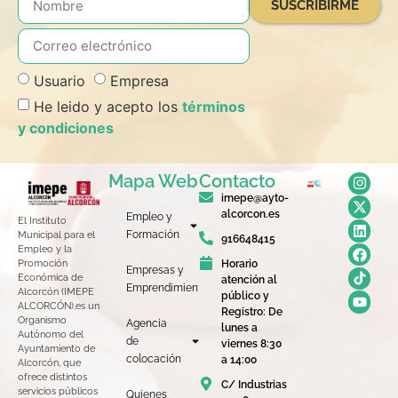
SUSCRIBIRME
Usuario
Empresa
He leido y acepto los
términos
y condiciones
Mapa Web
Contacto
imepe@ayto-
alcorcon.es
Empleo y
El Instituto
Formación
Municipal para el
916648415
Empleo y la
Horario
Promoción
Empresas y
Económica de
atención al
Emprendimiento
Alcorcón (IMEPE
público y
ALCORCÓN),es un
Registro: De
Organismo
Agencia
lunes a
Autónomo del
de
viernes 8:30
Ayuntamiento de
colocación
a 14:00
Alcorcón, que
ofrece distintos
C/ Industrias
servicios públicos
Quienes