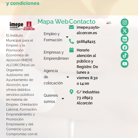
y condiciones
Mapa Web
Contacto
imepe@ayto-
alcorcon.es
Empleo y
El Instituto
Formación
Municipal para el
916648415
Empleo y la
Horario
Promoción
Empresas y
Económica de
atención al
Emprendimiento
Alcorcón (IMEPE
público y
ALCORCÓN),es un
Registro: De
Organismo
Agencia
lunes a
Autónomo del
de
viernes 8:30
Ayuntamiento de
colocación
a 14:00
Alcorcón, que
ofrece distintos
C/ Industrias
servicios públicos
Quienes
73 28923
en materia de
somos
Alcorcón
Empleo, Orientación
Laboral, Formación,
Emprendimiento y
Promoción
Empresarial y del
Comercio Local.
Compromiso con el