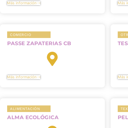
Más información
Más i
COMERCIO
OT
PASSE ZAPATERIAS CB
TES
Más información
Más i
ALIMENTACIÓN
TEX
ALMA ECOLÓGICA
PEL