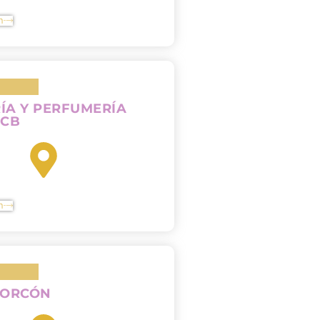
n
ÍA Y PERFUMERÍA
 CB
n
CORCÓN