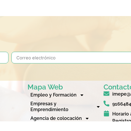
Mapa Web
Contact
imepe@a
Empleo y Formación
Empresas y
916648
Emprendimiento
Horario 
Agencia de colocación
Registro
Quienes somos
8:30 a 1
corcón (IMEPE