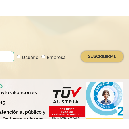
SUSCRIBIRME
Usuario
Empresa
o
yto-alcorcon.es
415
atención al público y
: De lunes a viernes
4:00