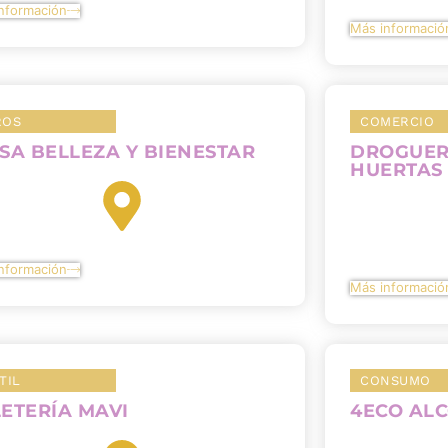
nformación
Más informació
ROS
COMERCIO
SA BELLEZA Y BIENESTAR
DROGUER
HUERTAS
nformación
Más informació
TIL
CONSUMO
ETERÍA MAVI
4ECO AL