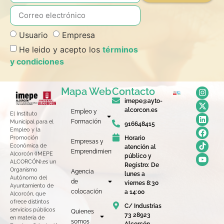
Usuario
Empresa
He leido y acepto los
términos
y condiciones
Mapa Web
Contacto
imepe@ayto-
alcorcon.es
Empleo y
El Instituto
Formación
Municipal para el
916648415
Empleo y la
Horario
Promoción
Empresas y
Económica de
atención al
Emprendimiento
Alcorcón (IMEPE
público y
ALCORCÓN),es un
Registro: De
Organismo
Agencia
lunes a
Autónomo del
de
viernes 8:30
Ayuntamiento de
colocación
a 14:00
Alcorcón, que
ofrece distintos
C/ Industrias
servicios públicos
Quienes
73 28923
en materia de
somos
Alcorcón