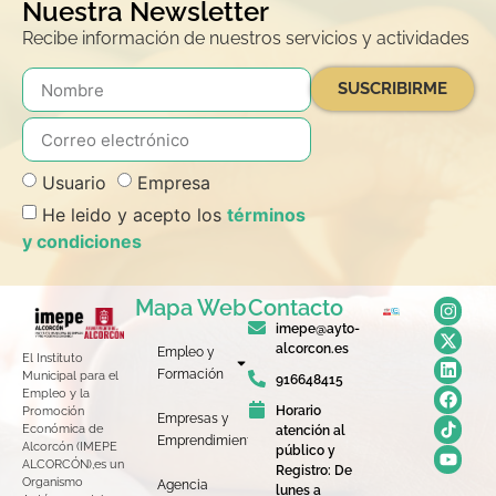
Nuestra Newsletter
Recibe información de nuestros servicios y actividades
SUSCRIBIRME
Usuario
Empresa
He leido y acepto los
términos
y condiciones
Mapa Web
Contacto
imepe@ayto-
alcorcon.es
Empleo y
El Instituto
Formación
Municipal para el
916648415
Empleo y la
Horario
Promoción
Empresas y
Económica de
atención al
Emprendimiento
Alcorcón (IMEPE
público y
ALCORCÓN),es un
Registro: De
Organismo
Agencia
lunes a