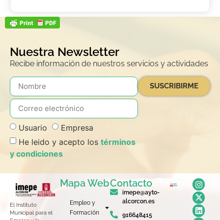
Nuestra Newsletter
Recibe información de nuestros servicios y actividades
SUSCRIBIRME
Usuario
Empresa
He leido y acepto los
términos
y condiciones
Mapa Web
Contacto
imepe@ayto-
alcorcon.es
Empleo y
El Instituto
Formación
Municipal para el
916648415