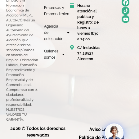
Empleo y la
Horario
Promoción
Empresas y
Económica de
atención al
Emprendimiento
Alcorcón (IMEPE
público y
ALCORCÓN),es un
Registro: De
Organismo
Agencia
lunes a
Autónomo del
de
viernes 8:30
Ayuntamiento de
colocación
a 14:00
Alcorcón, que
ofrece distintos
C/ Industrias
servicios públicos
Quienes
73 28923
en materia de
somos
Alcorcón
Empleo, Orientación
Laboral, Formación,
Emprendimiento y
Promoción
Empresarial y del
Comercio Local.
Compromiso con el
ciudadano,
profesionalidad y
responsabilidad.
NUESTROS
VALORES TU
GARANTÍA.
2026 © Todos los derechos
Aviso Legal
reservados
Política de Privacidad