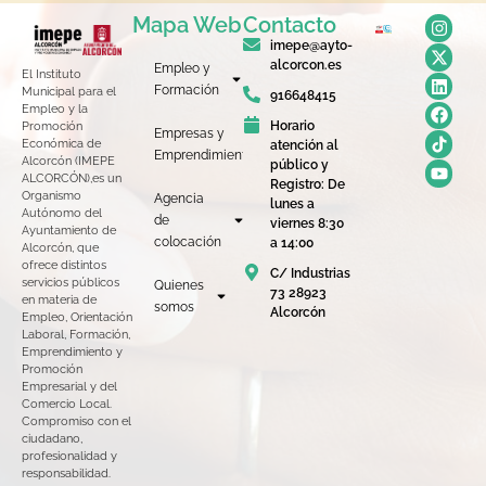
Mapa Web
Contacto
imepe@ayto-
alcorcon.es
Empleo y
El Instituto
Formación
Municipal para el
916648415
Empleo y la
Horario
Promoción
Empresas y
Económica de
atención al
Emprendimiento
Alcorcón (IMEPE
público y
ALCORCÓN),es un
Registro: De
Organismo
Agencia
lunes a
Autónomo del
de
viernes 8:30
Ayuntamiento de
colocación
a 14:00
Alcorcón, que
ofrece distintos
C/ Industrias
servicios públicos
Quienes
73 28923
en materia de
somos
Alcorcón
Empleo, Orientación
Laboral, Formación,
Emprendimiento y
Promoción
Empresarial y del
Comercio Local.
Compromiso con el
ciudadano,
profesionalidad y
responsabilidad.