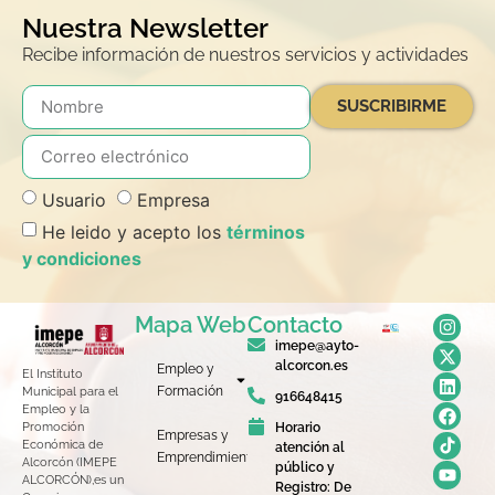
Nuestra Newsletter
Recibe información de nuestros servicios y actividades
SUSCRIBIRME
Usuario
Empresa
He leido y acepto los
términos
y condiciones
Mapa Web
Contacto
imepe@ayto-
alcorcon.es
Empleo y
El Instituto
Formación
Municipal para el
916648415
Empleo y la
Horario
Promoción
Empresas y
Económica de
atención al
Emprendimiento
Alcorcón (IMEPE
público y
ALCORCÓN),es un
Registro: De