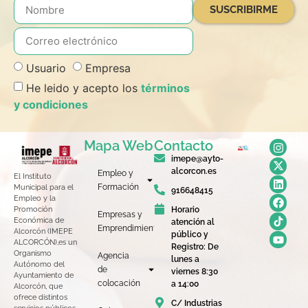
SUSCRIBIRME
Usuario
Empresa
He leido y acepto los
términos
y condiciones
Mapa Web
Contacto
imepe@ayto-
alcorcon.es
Empleo y
El Instituto
Formación
Municipal para el
916648415
Empleo y la
Horario
Promoción
Empresas y
Económica de
atención al
Emprendimiento
Alcorcón (IMEPE
público y
ALCORCÓN),es un
Registro: De
Organismo
Agencia
lunes a
Autónomo del
de
viernes 8:30
Ayuntamiento de
colocación
a 14:00
Alcorcón, que
ofrece distintos
C/ Industrias