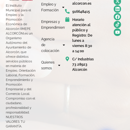
alcorcon.es
Empleo y
El Instituto
Formación
Municipal para el
916648415
Empleo y la
Horario
Promoción
Empresas y
Económica de
atención al
Emprendimiento
Alcorcón (IMEPE
público y
ALCORCÓN),es un
Registro: De
Organismo
Agencia
lunes a
Autónomo del
de
viernes 8:30
Ayuntamiento de
colocación
a 14:00
Alcorcón, que
ofrece distintos
C/ Industrias
servicios públicos
Quienes
73 28923
en materia de
somos
Alcorcón
Empleo, Orientación
Laboral, Formación,
Emprendimiento y
Promoción
Empresarial y del
Comercio Local.
Compromiso con el
ciudadano,
profesionalidad y
responsabilidad.
NUESTROS
VALORES TU
GARANTÍA.