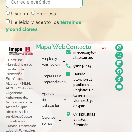
Usuario
Empresa
He leido y acepto los
términos
y condiciones
Mapa Web
Contacto
imepe@ayto-
alcorcon.es
Empleo y
El Instituto
Formación
Municipal para el
916648415
Empleo y la
Horario
Promoción
Empresas y
Económica de
atención al
Emprendimiento
Alcorcón (IMEPE
público y
ALCORCÓN),es un
Registro: De
Organismo
Agencia
lunes a
Autónomo del
de
viernes 8:30
Ayuntamiento de
colocación
a 14:00
Alcorcón, que
ofrece distintos
C/ Industrias
servicios públicos
Quienes
73 28923
en materia de
somos
Alcorcón
Empleo, Orientación
Laboral, Formación,