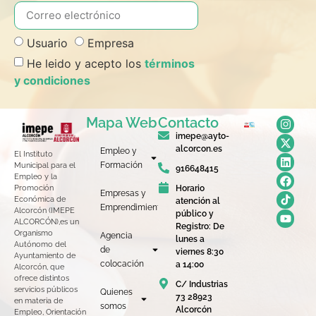
Usuario
Empresa
He leido y acepto los
términos
y condiciones
Mapa Web
Contacto
imepe@ayto-
alcorcon.es
Empleo y
El Instituto
Formación
Municipal para el
916648415
Empleo y la
Horario
Promoción
Empresas y
Económica de
atención al
Emprendimiento
Alcorcón (IMEPE
público y
ALCORCÓN),es un
Registro: De
Organismo
Agencia
lunes a
Autónomo del
de
viernes 8:30
Ayuntamiento de
colocación
a 14:00
Alcorcón, que
ofrece distintos
C/ Industrias
servicios públicos
Quienes
73 28923
en materia de
somos
Alcorcón
Empleo, Orientación