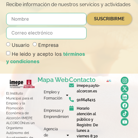
Recibe información de nuestros servicios y actividades
SUSCRIBIRME
Usuario
Empresa
He leido y acepto los
términos
y condiciones
Mapa Web
Contacto
imepe@ayto-
alcorcon.es
Empleo y
El Instituto
Formación
Municipal para el
916648415
Empleo y la
Horario
Promoción
Empresas y
Económica de
atención al
Emprendimiento
Alcorcón (IMEPE
público y
ALCORCÓN),es un
Registro: De
Organismo
Agencia
lunes a
Autónomo del
de
viernes 8:30
Ayuntamiento de