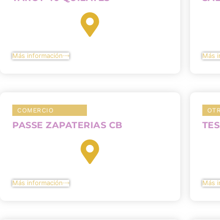
Más información
Más i
COMERCIO
OT
PASSE ZAPATERIAS CB
TES
Más información
Más i