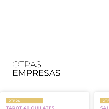
OTRAS
EMPRESAS
OTROS
OT
TAROT 40 QUILATES
SA