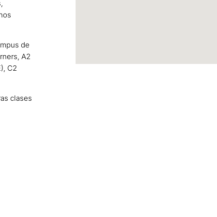
,
mnos
campus de
rners, A2
), C2
ras clases