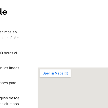
de
Nacimos en
n acción! –
0 horas al
 las líneas
iones para
glish desde
los alumnos