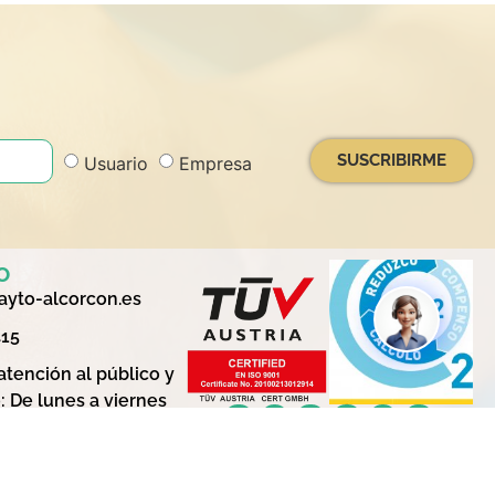
SUSCRIBIRME
Usuario
Empresa
o
yto-alcorcon.es
415
atención al público y
: De lunes a viernes
4:00
trias 73 28923
n