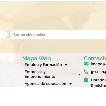
Mapa Web
Contact
imepe@a
Empleo y Formación
Empresas y
916648
Emprendimiento
Horario 
Agencia de colocación
Registro
Quienes somos
8:30 a 1
corcón (IMEPE
n, que ofrece
C/ Indus
, Formación,
Alcorcó
promiso con el