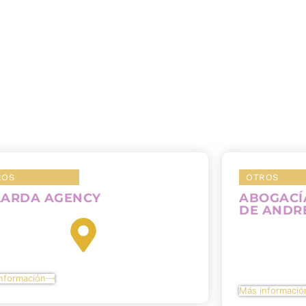
ROS
OTROS
LARDA AGENCY
ABOGACÍ
DE ANDR
nformación
Más informació