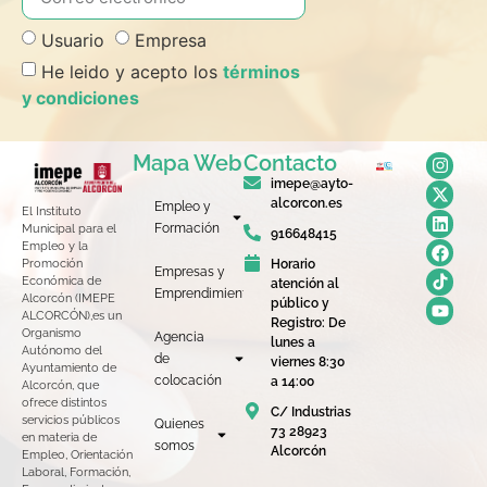
Usuario
Empresa
He leido y acepto los
términos
y condiciones
Mapa Web
Contacto
imepe@ayto-
alcorcon.es
Empleo y
El Instituto
Formación
Municipal para el
916648415
Empleo y la
Horario
Promoción
Empresas y
Económica de
atención al
Emprendimiento
Alcorcón (IMEPE
público y
ALCORCÓN),es un
Registro: De
Organismo
Agencia
lunes a
Autónomo del
de
viernes 8:30
Ayuntamiento de
colocación
a 14:00
Alcorcón, que
ofrece distintos
C/ Industrias
servicios públicos
Quienes
73 28923
en materia de
somos
Alcorcón
Empleo, Orientación
Laboral, Formación,