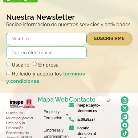
Nuestra Newsletter
Recibe información de nuestros servicios y actividades
SUSCRIBIRME
Usuario
Empresa
He leido y acepto los
términos
y condiciones
Mapa Web
Contacto
imepe@ayto-
alcorcon.es
Empleo y
El Instituto
Formación
Municipal para el
916648415
Empleo y la
Horario
Promoción
Empresas y
Económica de
atención al
Emprendimiento
Alcorcón (IMEPE