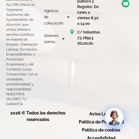
público y
ALCORCÓN),es un
Registro: De
Organismo
Agencia
lunes a
Autónomo del
de
viernes 8:30
Ayuntamiento de
colocación
a 14:00
Alcorcón, que
ofrece distintos
C/ Industrias
servicios públicos
Quienes
73 28923
en materia de
somos
Alcorcón
Empleo, Orientación
Laboral, Formación,
Emprendimiento y
Promoción
Empresarial y del
Comercio Local.
Compromiso con el
ciudadano,
profesionalidad y
responsabilidad.
NUESTROS
VALORES TU
GARANTÍA.
2026 © Todos los derechos
Aviso Legal
reservados
Política de Privacidad
Política de cookies
Accesibilidad