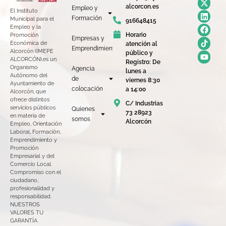
alcorcon.es
Empleo y
El Instituto
Formación
Municipal para el
916648415
Empleo y la
Horario
Promoción
Empresas y
Económica de
atención al
Emprendimiento
Alcorcón (IMEPE
público y
ALCORCÓN),es un
Registro: De
Organismo
Agencia
lunes a
Autónomo del
de
viernes 8:30
Ayuntamiento de
colocación
a 14:00
Alcorcón, que
ofrece distintos
C/ Industrias
servicios públicos
Quienes
73 28923
en materia de
somos
Alcorcón
Empleo, Orientación
Laboral, Formación,
Emprendimiento y
Promoción
Empresarial y del
Comercio Local.
Compromiso con el
ciudadano,
profesionalidad y
responsabilidad.
NUESTROS
VALORES TU
GARANTÍA.