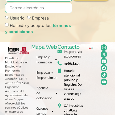
Usuario
Empresa
He leido y acepto los
términos
y condiciones
Mapa Web
Contacto
imepe@ayto-
alcorcon.es
Empleo y
El Instituto
Formación
Municipal para el
916648415
Empleo y la
Horario
Promoción
Empresas y
Económica de
atención al
Emprendimiento
Alcorcón (IMEPE
público y
ALCORCÓN),es un
Registro: De
Organismo
Agencia
lunes a
Autónomo del
de
viernes 8:30
Ayuntamiento de
colocación
a 14:00
Alcorcón, que
ofrece distintos
C/ Industrias
servicios públicos
Quienes
73 28923
en materia de
somos
Alcorcón