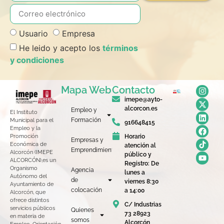
Usuario
Empresa
He leido y acepto los
términos
y condiciones
Mapa Web
Contacto
imepe@ayto-
alcorcon.es
Empleo y
El Instituto
Formación
Municipal para el
916648415
Empleo y la
Horario
Promoción
Empresas y
Económica de
atención al
Emprendimiento
Alcorcón (IMEPE
público y
ALCORCÓN),es un
Registro: De
Organismo
Agencia
lunes a
Autónomo del
de
viernes 8:30
Ayuntamiento de
colocación
a 14:00
Alcorcón, que
ofrece distintos
C/ Industrias
servicios públicos
Quienes
73 28923
en materia de
somos
Alcorcón