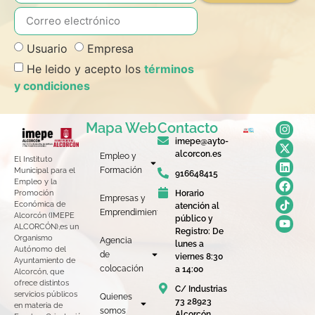
Usuario
Empresa
He leido y acepto los
términos
y condiciones
Mapa Web
Contacto
imepe@ayto-
alcorcon.es
Empleo y
El Instituto
Formación
Municipal para el
916648415
Empleo y la
Horario
Promoción
Empresas y
Económica de
atención al
Emprendimiento
Alcorcón (IMEPE
público y
ALCORCÓN),es un
Registro: De
Organismo
Agencia
lunes a
Autónomo del
de
viernes 8:30
Ayuntamiento de
colocación
a 14:00
Alcorcón, que
ofrece distintos
C/ Industrias
servicios públicos
Quienes
73 28923
en materia de
somos
Alcorcón