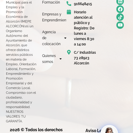
Formación
Municipal para el
916648415
Empleo y la
Horario
Promoción
Empresas y
Económica de
atención al
Emprendimiento
Alcorcón (IMEPE
público y
ALCORCÓN),es un
Registro: De
Organismo
Agencia
lunes a
Autónomo del
de
viernes 8:30
Ayuntamiento de
colocación
a 14:00
Alcorcón, que
ofrece distintos
C/ Industrias
servicios públicos
Quienes
73 28923
en materia de
somos
Alcorcón
Empleo, Orientación
Laboral, Formación,
Emprendimiento y
Promoción
Empresarial y del
Comercio Local.
Compromiso con el
ciudadano,
profesionalidad y
responsabilidad.
NUESTROS
VALORES TU
GARANTÍA.
2026 © Todos los derechos
Aviso Legal