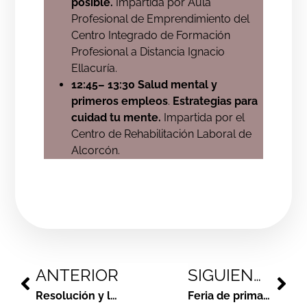
posible.
Impartida por Aula
Profesional de Emprendimiento del
Centro Integrado de Formación
Profesional a Distancia Ignacio
Ellacuría.
12:45– 13:30 Salud mental y
primeros empleos
.
Estrategias para
cuidad tu mente.
Impartida por el
Centro de Rehabilitación Laboral de
Alcorcón.
ANTERIOR
SIGUIENTE
Resolución y listado definitivo participantes ERASMUS+
Feria de primavera y las letras. ¿Quieres participar con tu comercio?