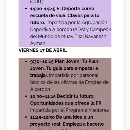
(COIT)
14:00-14:45 El Deporte como
escuela de vida. Claves para tu
futuro.
Impartida por la Agrupación
Deportiva Alcorcón (ADA) y Campeón
del Mundo de Muay Thai Nayanesh
Ayman.
VIERNES 17 DE ABRIL
9:30–10:15 Plan Joven: Tu Plan
Joven. Tu guía para empezar a
trabajar.
Impartida por personal
técnico de las oficinas de Empleo de
Alcorcón
10:30–11:15 Decidir tu futuro:
Oportunidades que ofrece la FP
.
Impartida por el Programa Mentores
11:45-12:30 De una idea a un
proyecto real: Empieza a hacerlo