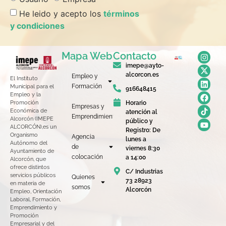
He leido y acepto los
términos
y condiciones
Mapa Web
Contacto
imepe@ayto-
alcorcon.es
Empleo y
El Instituto
Formación
Municipal para el
916648415
Empleo y la
Horario
Promoción
Empresas y
Económica de
atención al
Emprendimiento
Alcorcón (IMEPE
público y
ALCORCÓN),es un
Registro: De
Organismo
Agencia
lunes a
Autónomo del
de
viernes 8:30
Ayuntamiento de
colocación
a 14:00
Alcorcón, que
ofrece distintos
C/ Industrias
servicios públicos
Quienes
73 28923
en materia de
somos
Alcorcón
Empleo, Orientación
Laboral, Formación,
Emprendimiento y
Promoción
Empresarial y del