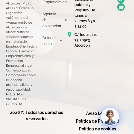
Emprendimiento
Alcorcón (IMEPE
público y
ALCORCÓN),es un
Registro: De
Organismo
Agencia
lunes a
Autónomo del
de
viernes 8:30
Ayuntamiento de
colocación
a 14:00
Alcorcón, que
ofrece distintos
C/ Industrias
servicios públicos
Quienes
73 28923
en materia de
somos
Alcorcón
Empleo, Orientación
Laboral, Formación,
Emprendimiento y
Promoción
Empresarial y del
Comercio Local.
Compromiso con el
ciudadano,
profesionalidad y
responsabilidad.
NUESTROS
VALORES TU
GARANTÍA.
2026 © Todos los derechos
Aviso Legal
reservados
Política de Privacidad
Política de cookies