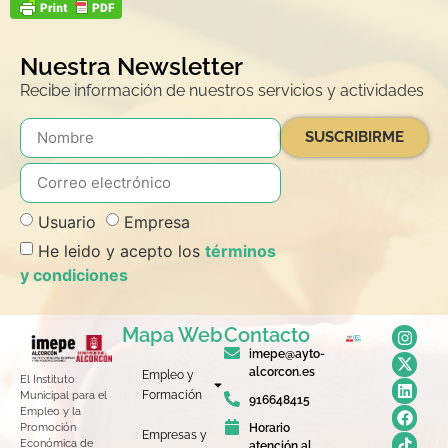
Nuestra Newsletter
Recibe información de nuestros servicios y actividades
SUSCRIBIRME
Usuario
Empresa
He leido y acepto los
términos
y condiciones
Mapa Web
Contacto
imepe@ayto-
alcorcon.es
Empleo y
El Instituto
Formación
Municipal para el
916648415
Empleo y la
Horario
Promoción
Empresas y
Económica de
atención al