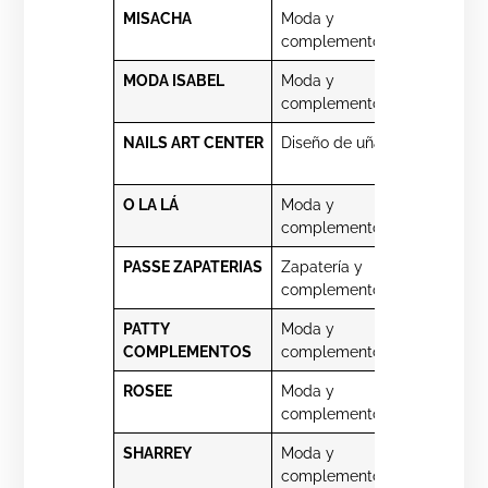
MISACHA
Moda y
Retamas 1
complementos
MODA ISABEL
Moda y
Valladolid 
complementos
NAILS ART CENTER
Diseño de uñas
Valladolid
23
O LA LÁ
Moda y
Retamas 3
complementos
PASSE ZAPATERIAS
Zapatería y
Porto Crist
complementos
7 post.
PATTY
Moda y
Sapporo 2
COMPLEMENTOS
complementos
ROSEE
Moda y
Pl. de la
complementos
Coruña 4
SHARREY
Moda y
Mayor 41
complementos