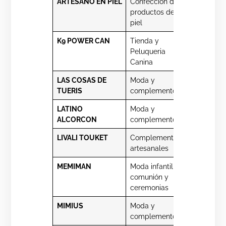
ARTESANO EN PIEL
Confección de
3 post.
productos de
piel
K9 POWER CAN
Tienda y
Porto Crist
Peluqueria
1 post.
Canina
LAS COSAS DE
Moda y
Mariana
TUERIS
complementos
Pineda 3
LATINO
Moda y
Mayor 85
ALCORCON
complementos
LIVALI TOUKET
Complementos
Av. Lisboa 
artesanales
MEMIMAN
Moda infantil,
Fuenlabra
comunión y
3
ceremonias
MIMIUS
Moda y
Mayor 26
complementos