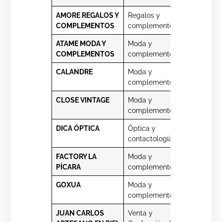
AMORE REGALOS Y
Regalos y
Venus 14
COMPLEMENTOS
complementos
ATAME MODA Y
Moda y
Porto Crist
COMPLEMENTOS
complementos
3 post.
CALANDRE
Moda y
Mayor 89
complementos
CLOSE VINTAGE
Moda y
Mayor 27
complementos
DICA ÓPTICA
Óptica y
Porto Crist
contactología
1 post.
FACTORY LA
Moda y
Industrias 
PÍCARA
complementos
GOXUA
Moda y
Porto Crist
complementos
7 post.
JUAN CARLOS
Venta y
Porto Crist