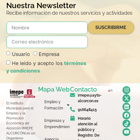
Nuestra Newsletter
Recibe información de nuestros servicios y actividades
SUSCRIBIRME
Usuario
Empresa
He leido y acepto los
términos
y condiciones
Mapa Web
Contacto
imepe@ayto-
alcorcon.es
Empleo y
El Instituto
Formación
Municipal para el
916648415
Empleo y la
Horario
Promoción
Empresas y
Económica de
atención al
Emprendimiento
Alcorcón (IMEPE
público y
ALCORCÓN),es un
Registro: De
Organismo
Agencia