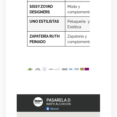
SISSY ZOVKO
Moda y
Online
DESIGNERS
complementos
UNO ESTILISTAS
Peluquería y
Porto Crist
Estética
1 post.
ZAPATERÍA RUTH
Zapatería y
Parque
PEINADO
complementos
Monfragüe