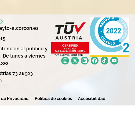
o
yto-alcorcon.es
415
atención al público y
: De lunes a viernes
4:00
trias 73 28923
n
a de Privacidad
Política de cookies
Accesibilidad