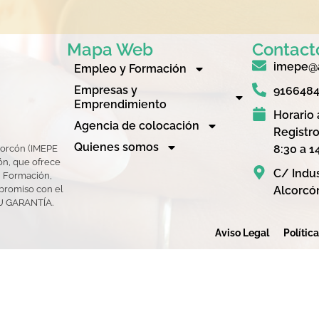
Mapa Web
Contact
imepe@a
Empleo y Formación
Empresas y
916648
Emprendimiento
Horario 
Agencia de colocación
Registro
Quienes somos
8:30 a 1
corcón (IMEPE
n, que ofrece
C/ Indus
, Formación,
Alcorcó
promiso con el
TU GARANTÍA.
Aviso Legal
Polític