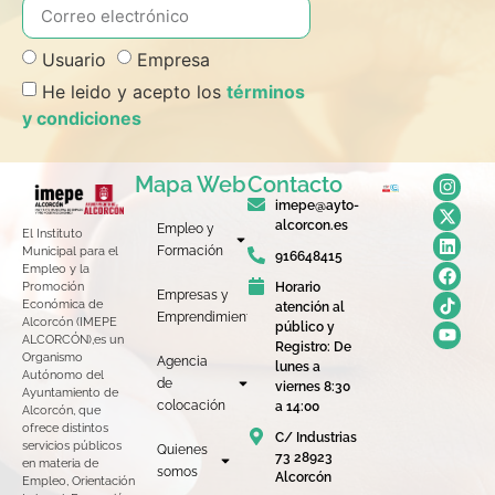
Usuario
Empresa
He leido y acepto los
términos
y condiciones
Mapa Web
Contacto
imepe@ayto-
alcorcon.es
Empleo y
El Instituto
Formación
Municipal para el
916648415
Empleo y la
Horario
Promoción
Empresas y
Económica de
atención al
Emprendimiento
Alcorcón (IMEPE
público y
ALCORCÓN),es un
Registro: De
Organismo
Agencia
lunes a
Autónomo del
de
viernes 8:30
Ayuntamiento de
colocación
a 14:00
Alcorcón, que
ofrece distintos
C/ Industrias
servicios públicos
Quienes
73 28923
en materia de
somos
Alcorcón
Empleo, Orientación