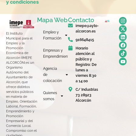
y condiciones
Mapa Web
Contacto
imepe@ayto-
alcorcon.es
Empleo y
El Instituto
Formación
Municipal para el
916648415
Empleo y la
Horario
Promoción
Empresas y
Económica de
atención al
Emprendimiento
Alcorcón (IMEPE
público y
ALCORCÓN),es un
Registro: De
Organismo
Agencia
lunes a
Autónomo del
de
viernes 8:30
Ayuntamiento de
colocación
a 14:00
Alcorcón, que
ofrece distintos
C/ Industrias
servicios públicos
Quienes
73 28923
en materia de
somos
Alcorcón
Empleo, Orientación
Laboral, Formación,
Emprendimiento y
Promoción
Empresarial y del
Comercio Local.
Compromiso con el
ciudadano,