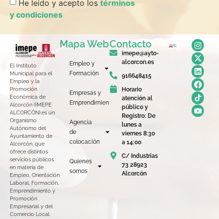
He leido y acepto los
términos
y condiciones
Mapa Web
Contacto
imepe@ayto-
alcorcon.es
Empleo y
El Instituto
Formación
Municipal para el
916648415
Empleo y la
Horario
Promoción
Empresas y
Económica de
atención al
Emprendimiento
Alcorcón (IMEPE
público y
ALCORCÓN),es un
Registro: De
Organismo
Agencia
lunes a
Autónomo del
de
viernes 8:30
Ayuntamiento de
colocación
a 14:00
Alcorcón, que
ofrece distintos
C/ Industrias
servicios públicos
Quienes
73 28923
en materia de
somos
Alcorcón
Empleo, Orientación
Laboral, Formación,
Emprendimiento y
Promoción
Empresarial y del
Comercio Local.