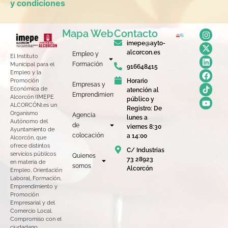
y condiciones
Mapa Web
Contacto
imepe@ayto-
alcorcon.es
Empleo y
El Instituto
Formación
Municipal para el
916648415
Empleo y la
Horario
Promoción
Empresas y
Económica de
atención al
Emprendimiento
Alcorcón (IMEPE
público y
ALCORCÓN),es un
Registro: De
Organismo
Agencia
lunes a
Autónomo del
de
viernes 8:30
Ayuntamiento de
colocación
a 14:00
Alcorcón, que
ofrece distintos
C/ Industrias
servicios públicos
Quienes
73 28923
en materia de
somos
Alcorcón
Empleo, Orientación
Laboral, Formación,
Emprendimiento y
Promoción
Empresarial y del
Comercio Local.
Compromiso con el
ciudadano,