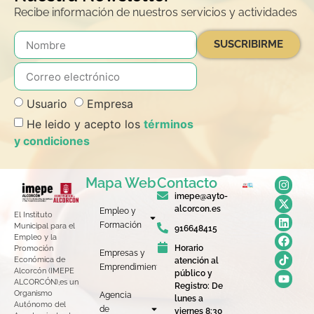
Recibe información de nuestros servicios y actividades
SUSCRIBIRME
Usuario
Empresa
He leido y acepto los
términos
y condiciones
Mapa Web
Contacto
imepe@ayto-
alcorcon.es
Empleo y
El Instituto
Formación
Municipal para el
916648415
Empleo y la
Horario
Promoción
Empresas y
Económica de
atención al
Emprendimiento
Alcorcón (IMEPE
público y
ALCORCÓN),es un
Registro: De
Organismo
Agencia
lunes a
Autónomo del
de
viernes 8:30