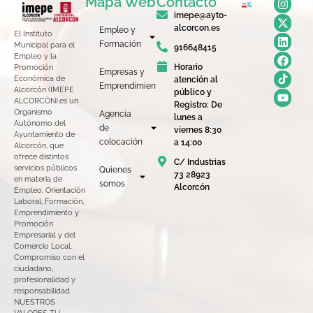
Mapa Web
Contacto
imepe@ayto-
alcorcon.es
Empleo y
El Instituto
Formación
Municipal para el
916648415
Empleo y la
Horario
Promoción
Empresas y
Económica de
atención al
Emprendimiento
Alcorcón (IMEPE
público y
ALCORCÓN),es un
Registro: De
Organismo
Agencia
lunes a
Autónomo del
de
viernes 8:30
Ayuntamiento de
colocación
a 14:00
Alcorcón, que
ofrece distintos
C/ Industrias
servicios públicos
Quienes
73 28923
en materia de
somos
Alcorcón
Empleo, Orientación
Laboral, Formación,
Emprendimiento y
Promoción
Empresarial y del
Comercio Local.
Compromiso con el
ciudadano,
profesionalidad y
responsabilidad.
NUESTROS