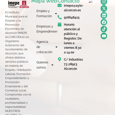
Mapa Web
Contacto
imepe@ayto-
alcorcon.es
Empleo y
El Instituto
Formación
Municipal para el
916648415
Empleo y la
Horario
Promoción
Empresas y
Económica de
atención al
Emprendimiento
Alcorcón (IMEPE
público y
ALCORCÓN),es un
Registro: De
Organismo
Agencia
lunes a
Autónomo del
de
viernes 8:30
Ayuntamiento de
colocación
a 14:00
Alcorcón, que
ofrece distintos
C/ Industrias
servicios públicos
Quienes
73 28923
en materia de
somos
Alcorcón
Empleo, Orientación
Laboral, Formación,
Emprendimiento y
Promoción
Empresarial y del
Comercio Local.
Compromiso con el
ciudadano,
profesionalidad y
responsabilidad.
NUESTROS