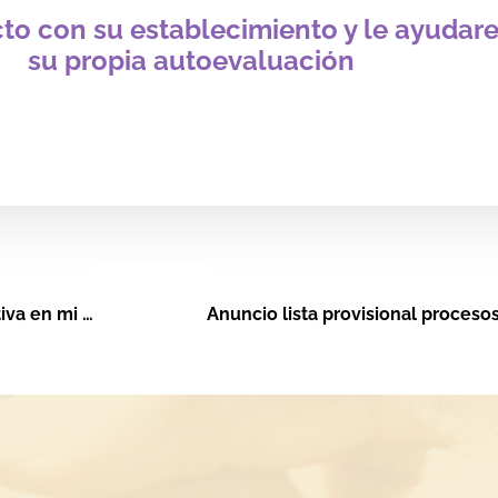
o con su establecimiento y le ayudar
su propia autoevaluación
22 octubre: Taller práctico ¿Cómo utilizar la IA generativa en mi negocio?