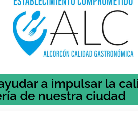
udar a impulsar la cal
ría de nuestra ciudad