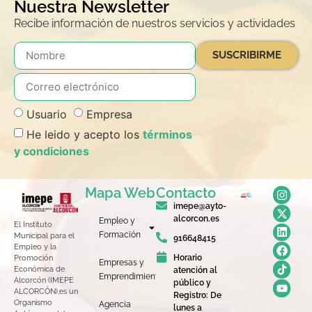
Nuestra Newsletter
Recibe información de nuestros servicios y actividades
SUSCRIBIRME
Usuario
Empresa
He leido y acepto los
términos
y condiciones
Mapa Web
Contacto
imepe@ayto-
alcorcon.es
Empleo y
El Instituto
Formación
Municipal para el
916648415
Empleo y la
Horario
Promoción
Empresas y
Económica de
atención al
Emprendimiento
Alcorcón (IMEPE
público y
ALCORCÓN),es un
Registro: De
Organismo
Agencia
lunes a